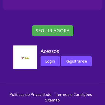
SEGUIR AGORA
Acessos
Login
Registrar-se
Políticas de Privacidade
Termos e Condições
Sitemap