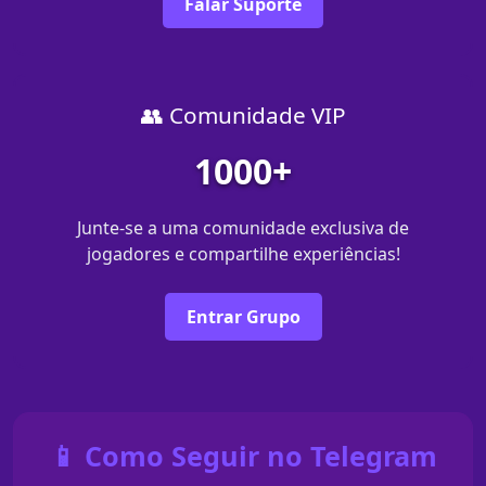
Falar Suporte
👥 Comunidade VIP
1000+
Junte-se a uma comunidade exclusiva de
jogadores e compartilhe experiências!
Entrar Grupo
📱 Como Seguir no Telegram