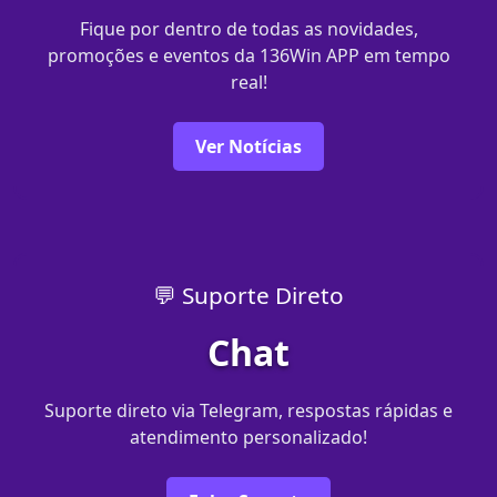
Fique por dentro de todas as novidades,
promoções e eventos da 136Win APP em tempo
real!
Ver Notícias
💬 Suporte Direto
Chat
Suporte direto via Telegram, respostas rápidas e
atendimento personalizado!