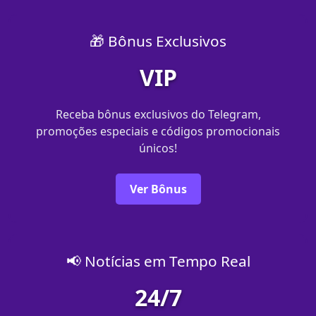
🎁 Bônus Exclusivos
VIP
Receba bônus exclusivos do Telegram,
promoções especiais e códigos promocionais
únicos!
Ver Bônus
📢 Notícias em Tempo Real
24/7