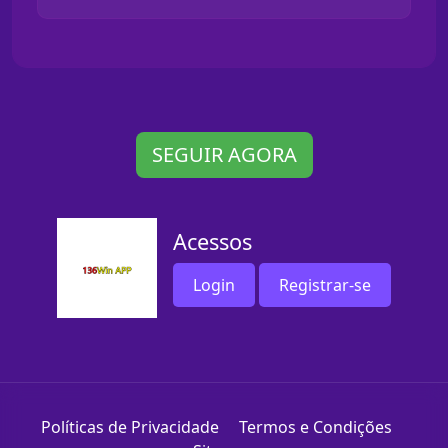
SEGUIR AGORA
Acessos
Login
Registrar-se
Políticas de Privacidade
Termos e Condições