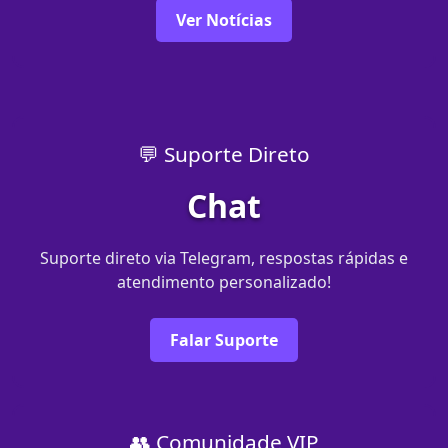
Ver Notícias
💬 Suporte Direto
Chat
Suporte direto via Telegram, respostas rápidas e
atendimento personalizado!
Falar Suporte
👥 Comunidade VIP