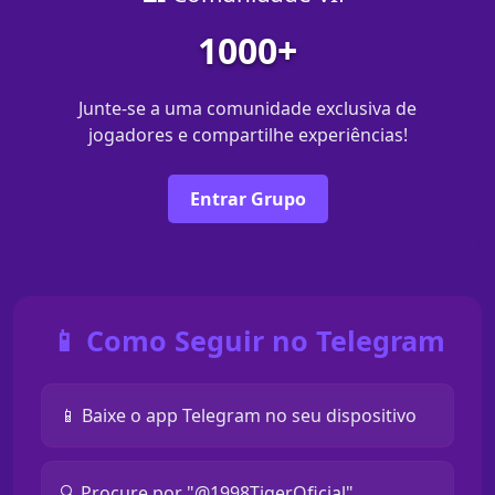
1000+
Junte-se a uma comunidade exclusiva de
jogadores e compartilhe experiências!
Entrar Grupo
📱 Como Seguir no Telegram
📱 Baixe o app Telegram no seu dispositivo
🔍 Procure por "@1998TigerOficial"