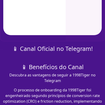
📱 Canal Oficial no Telegram!
📱 Benefícios do Canal
Descubra as vantagens de seguir a 1998Tiger no
Telegram
O processo de onboarding da 1998Tiger foi
engenheirado segundo princípios de conversion rate
optimization (CRO) e friction reduction, implementando