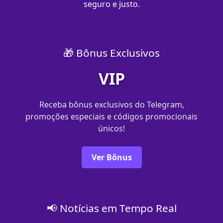
seguro e justo.
🎁 Bônus Exclusivos
VIP
Receba bônus exclusivos do Telegram,
promoções especiais e códigos promocionais
únicos!
Ver Bônus
📢 Notícias em Tempo Real