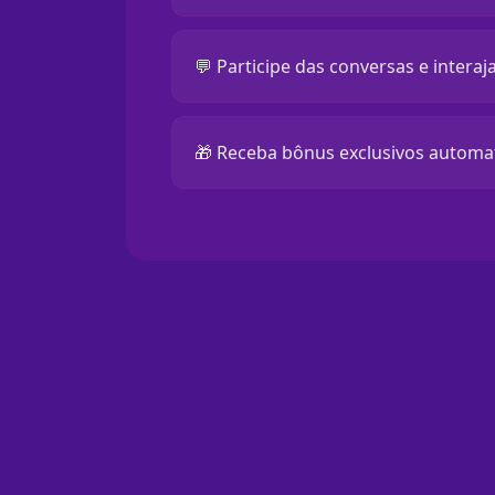
💬 Participe das conversas e interaj
🎁 Receba bônus exclusivos autom