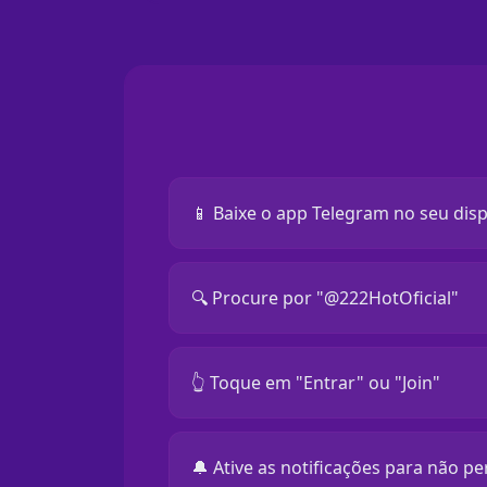
📱 Baixe o app Telegram no seu disp
🔍 Procure por "@222HotOficial"
👆 Toque em "Entrar" ou "Join"
🔔 Ative as notificações para não p