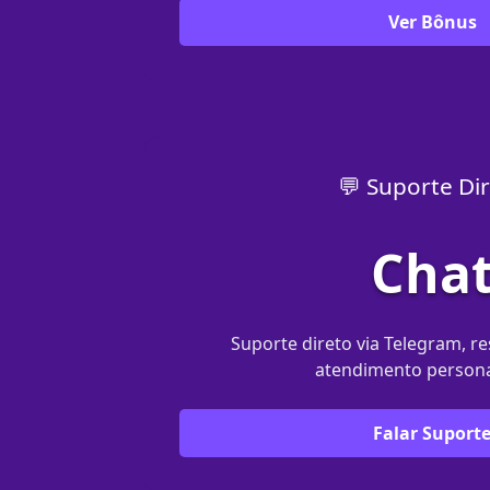
Ver Bônus
💬 Suporte Di
Cha
Suporte direto via Telegram, r
atendimento persona
Falar Suport