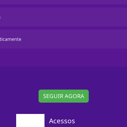
a
aticamente
SEGUIR AGORA
Acessos