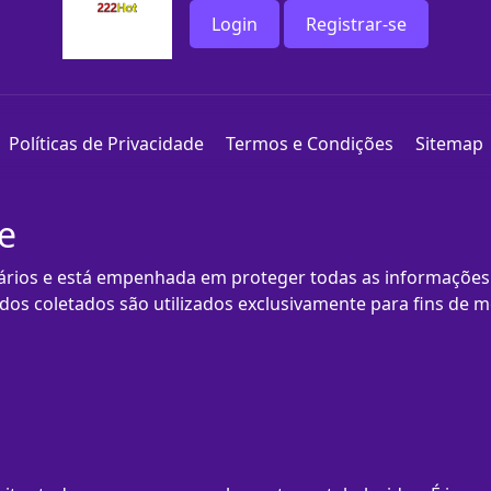
Login
Registrar-se
Políticas de Privacidade
Termos e Condições
Sitemap
de
uários e está empenhada em proteger todas as informações
os coletados são utilizados exclusivamente para fins de m