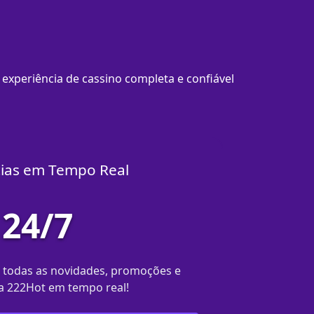
experiência de cassino completa e confiável
cias em Tempo Real
24/7
e todas as novidades, promoções e
a 222Hot em tempo real!