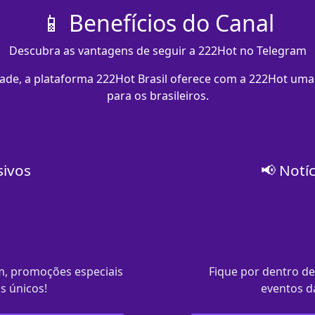
📱 Benefícios do Canal
Descubra as vantagens de seguir a 222Hot no Telegram
dade, a plataforma 222Hot Brasil oferece com a 222Hot uma 
para os brasileiros.
sivos
📢 Notí
m, promoções especiais
Fique por dentro d
s únicos!
eventos d