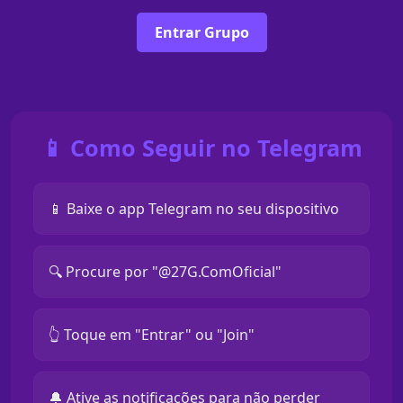
Entrar Grupo
📱 Como Seguir no Telegram
📱 Baixe o app Telegram no seu dispositivo
🔍 Procure por "@27G.ComOficial"
👆 Toque em "Entrar" ou "Join"
🔔 Ative as notificações para não perder