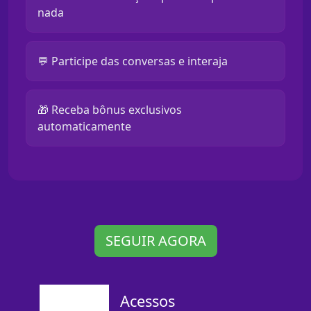
nada
💬 Participe das conversas e interaja
🎁 Receba bônus exclusivos
automaticamente
SEGUIR AGORA
Acessos