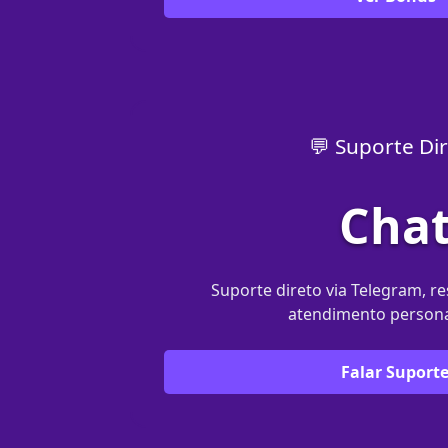
💬 Suporte Di
Cha
Suporte direto via Telegram, r
atendimento persona
Falar Suport