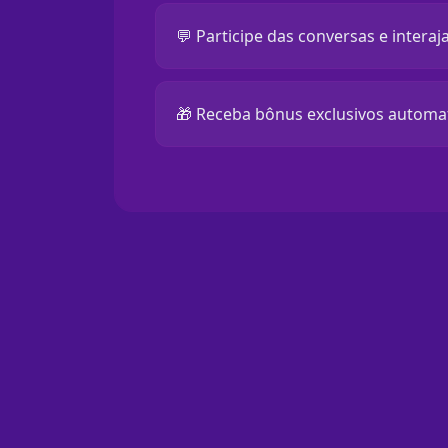
💬 Participe das conversas e interaj
🎁 Receba bônus exclusivos autom