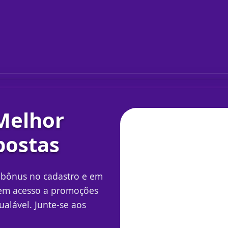
 Melhor
postas
 bônus no cadastro e em
tem acesso a promoções
ualável. Junte-se aos