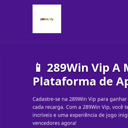
📱 289Win Vip A
Plataforma de A
Cadastre-se na 289Win Vip para ganhar
cada recarga. Com a 289Win Vip, você 
incríveis e uma experiência de jogo inig
vencedores agora!