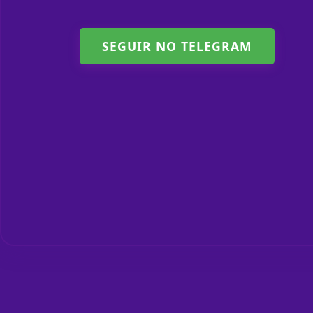
SEGUIR NO TELEGRAM