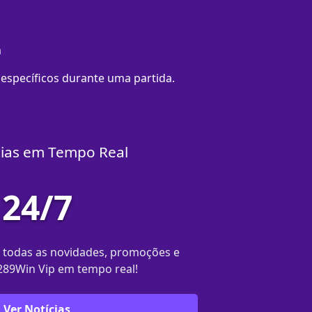
m
specíficos durante uma partida.
cias em Tempo Real
24/7
e todas as novidades, promoções e
289Win Vip em tempo real!
Ver Notícias