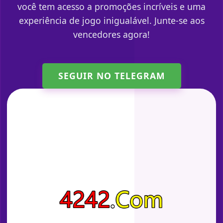
você tem acesso a promoções incríveis e uma
experiência de jogo inigualável. Junte-se aos
vencedores agora!
SEGUIR NO TELEGRAM