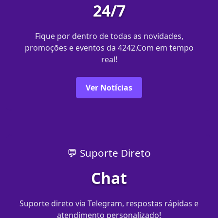
24/7
Fique por dentro de todas as novidades,
promoções e eventos da 4242.Com em tempo
real!
Ver Notícias
💬 Suporte Direto
Chat
Suporte direto via Telegram, respostas rápidas e
atendimento personalizado!