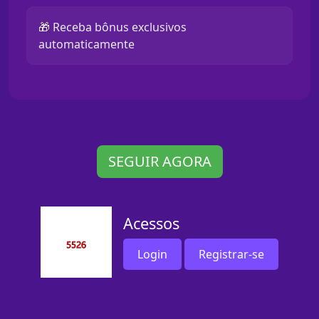
🎁 Receba bônus exclusivos
automaticamente
SEGUIR AGORA
Acessos
Login
Registrar-se