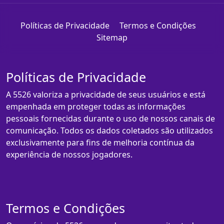
Políticas de Privacidade
Termos e Condições
Sitemap
Políticas de Privacidade
A 5526 valoriza a privacidade de seus usuários e está
empenhada em proteger todas as informações
pessoais fornecidas durante o uso de nossos canais de
comunicação. Todos os dados coletados são utilizados
exclusivamente para fins de melhoria contínua da
experiência de nossos jogadores.
Termos e Condições