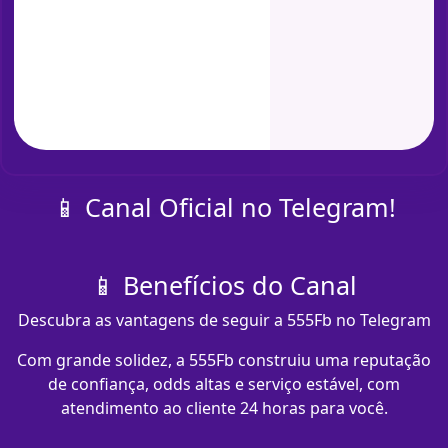
📱 Canal Oficial no Telegram!
📱 Benefícios do Canal
Descubra as vantagens de seguir a 555Fb no Telegram
Com grande solidez, a 555Fb construiu uma reputação
de confiança, odds altas e serviço estável, com
atendimento ao cliente 24 horas para você.