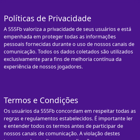
Políticas de Privacidade
A 555Fb valoriza a privacidade de seus usuários e está
empenhada em proteger todas as informações
pessoais fornecidas durante o uso de nossos canais de
comunicação. Todos os dados coletados são utilizados
exclusivamente para fins de melhoria contínua da
experiência de nossos jogadores.
Termos e Condições
Os usuários da 555Fb concordam em respeitar todas as
regras e regulamentos estabelecidos. É importante ler
e entender todos os termos antes de participar de
nossos canais de comunicação. A violação destes