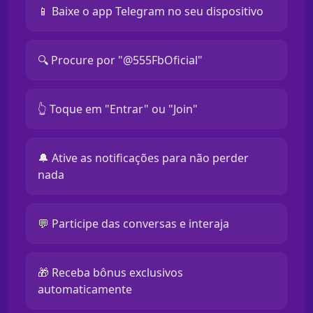
📱 Baixe o app Telegram no seu dispositivo
🔍 Procure por "@555FbOficial"
👆 Toque em "Entrar" ou "Join"
🔔 Ative as notificações para não perder
nada
💬 Participe das conversas e interaja
🎁 Receba bônus exclusivos
automaticamente