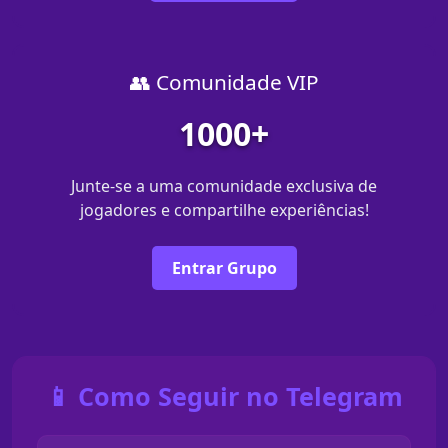
👥 Comunidade VIP
1000+
Junte-se a uma comunidade exclusiva de
jogadores e compartilhe experiências!
Entrar Grupo
📱 Como Seguir no Telegram