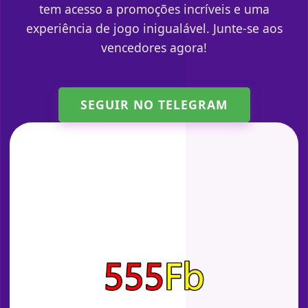
tem acesso a promoções incríveis e uma
experiência de jogo inigualável. Junte-se aos
vencedores agora!
SEGUIR NO TELEGRAM