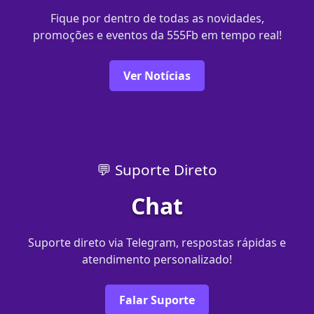
Fique por dentro de todas as novidades,
promoções e eventos da 555Fb em tempo real!
Ver Notícias
💬 Suporte Direto
Chat
Suporte direto via Telegram, respostas rápidas e
atendimento personalizado!
Falar Suporte