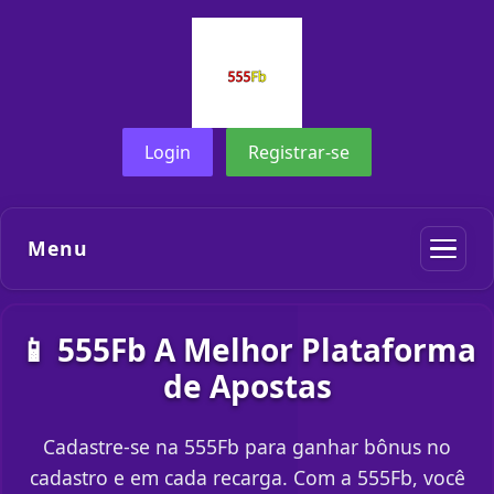
Login
Registrar-se
Menu
📱 555Fb A Melhor Plataforma
de Apostas
Cadastre-se na 555Fb para ganhar bônus no
cadastro e em cada recarga. Com a 555Fb, você