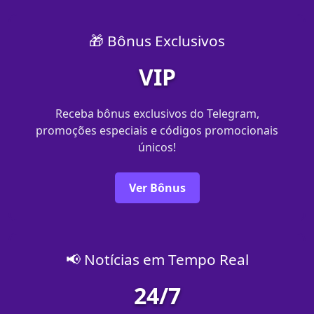
🎁 Bônus Exclusivos
VIP
Receba bônus exclusivos do Telegram,
promoções especiais e códigos promocionais
únicos!
Ver Bônus
📢 Notícias em Tempo Real
24/7