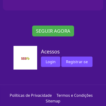
SEGUIR AGORA
Acessos
Login
Registrar-se
Políticas de Privacidade
Termos e Condições
Sitemap