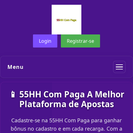
Login
Registrar-se
Menu
📱 55HH Com Paga A Melhor
Plataforma de Apostas
Cadastre-se na 55HH Com Paga para ganhar
bônus no cadastro e em cada recarga. Com a