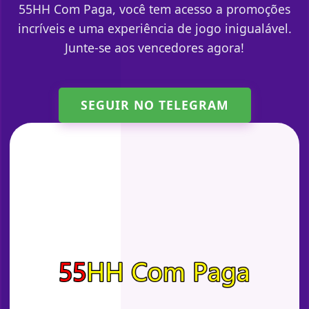
55HH Com Paga, você tem acesso a promoções
incríveis e uma experiência de jogo inigualável.
Junte-se aos vencedores agora!
SEGUIR NO TELEGRAM