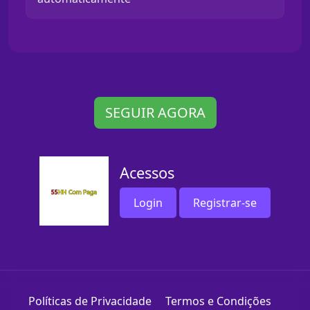
SEGUIR AGORA
Acessos
Login
Registrar-se
Políticas de Privacidade
Termos e Condições