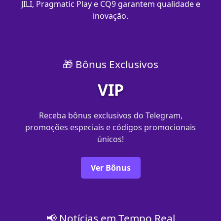
JILI, Pragmatic Play e CQ9 garantem qualidade e
inovação.
🎁 Bônus Exclusivos
VIP
Receba bônus exclusivos do Telegram,
promoções especiais e códigos promocionais
únicos!
Ver Bônus
📢 Notícias em Tempo Real