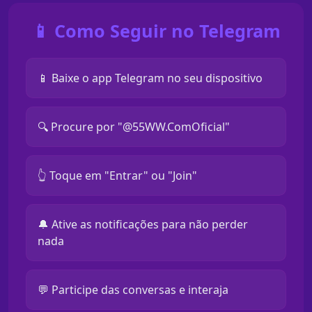
📱 Como Seguir no Telegram
📱 Baixe o app Telegram no seu dispositivo
🔍 Procure por "@55WW.ComOficial"
👆 Toque em "Entrar" ou "Join"
🔔 Ative as notificações para não perder
nada
💬 Participe das conversas e interaja