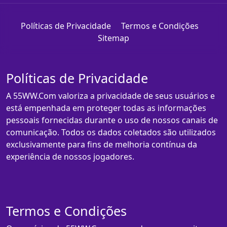
Políticas de Privacidade
Termos e Condições
Sitemap
Políticas de Privacidade
A 55WW.Com valoriza a privacidade de seus usuários e
está empenhada em proteger todas as informações
pessoais fornecidas durante o uso de nossos canais de
comunicação. Todos os dados coletados são utilizados
exclusivamente para fins de melhoria contínua da
experiência de nossos jogadores.
Termos e Condições