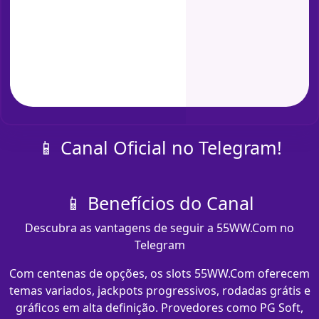
📱 Canal Oficial no Telegram!
📱 Benefícios do Canal
Descubra as vantagens de seguir a 55WW.Com no
Telegram
Com centenas de opções, os slots 55WW.Com oferecem
temas variados, jackpots progressivos, rodadas grátis e
gráficos em alta definição. Provedores como PG Soft,