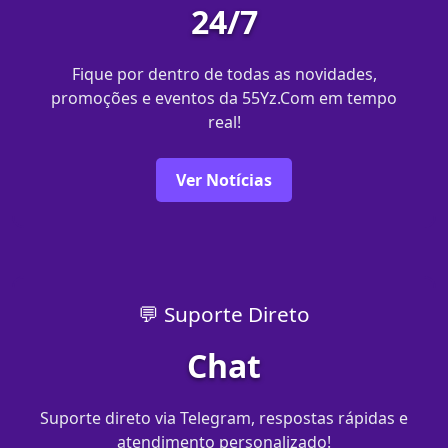
24/7
Fique por dentro de todas as novidades,
promoções e eventos da 55Yz.Com em tempo
real!
Ver Notícias
💬 Suporte Direto
Chat
Suporte direto via Telegram, respostas rápidas e
atendimento personalizado!