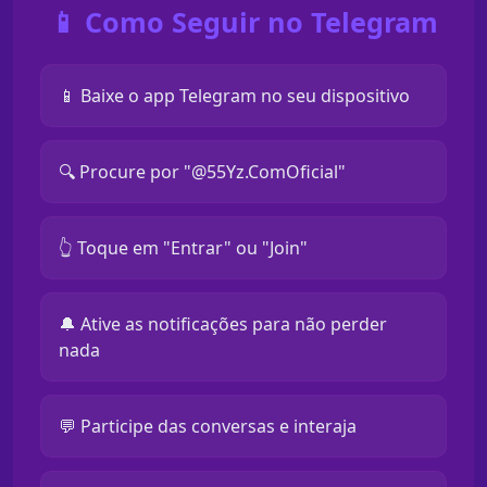
📱 Como Seguir no Telegram
📱 Baixe o app Telegram no seu dispositivo
🔍 Procure por "@55Yz.ComOficial"
👆 Toque em "Entrar" ou "Join"
🔔 Ative as notificações para não perder
nada
💬 Participe das conversas e interaja