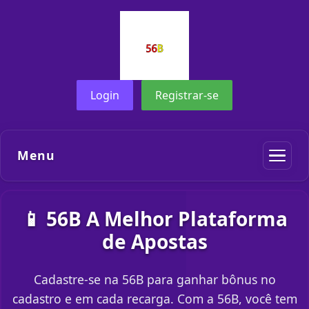
Login
Registrar-se
Menu
📱 56B A Melhor Plataforma
de Apostas
Cadastre-se na 56B para ganhar bônus no
cadastro e em cada recarga. Com a 56B, você tem