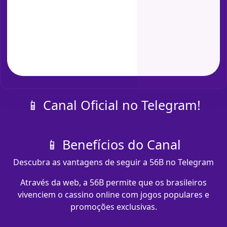
📱 Canal Oficial no Telegram!
📱 Benefícios do Canal
Descubra as vantagens de seguir a 56B no Telegram
Através da web, a 56B permite que os brasileiros
vivenciem o cassino online com jogos populares e
promoções exclusivas.