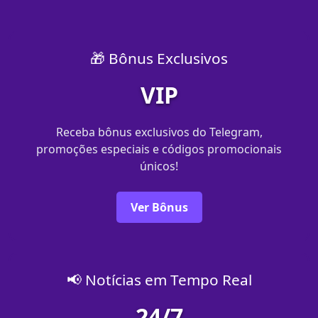
🎁 Bônus Exclusivos
VIP
Receba bônus exclusivos do Telegram,
promoções especiais e códigos promocionais
únicos!
Ver Bônus
📢 Notícias em Tempo Real
24/7