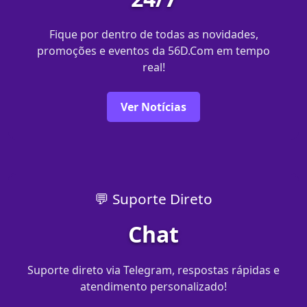
Fique por dentro de todas as novidades,
promoções e eventos da 56D.Com em tempo
real!
Ver Notícias
💬 Suporte Direto
Chat
Suporte direto via Telegram, respostas rápidas e
atendimento personalizado!