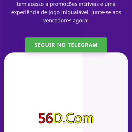
tem acesso a promoções incríveis e uma
experiência de jogo inigualável. Junte-se aos
vencedores agora!
SEGUIR NO TELEGRAM