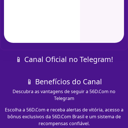
📱 Canal Oficial no Telegram!
📱 Benefícios do Canal
Descubra as vantagens de seguir a 56D.Com no
Telegram
Escolha a 56D.Com e receba alertas de vitória, acesso a
bônus exclusivos da 56D.Com Brasil e um sistema de
recompensas confiável.