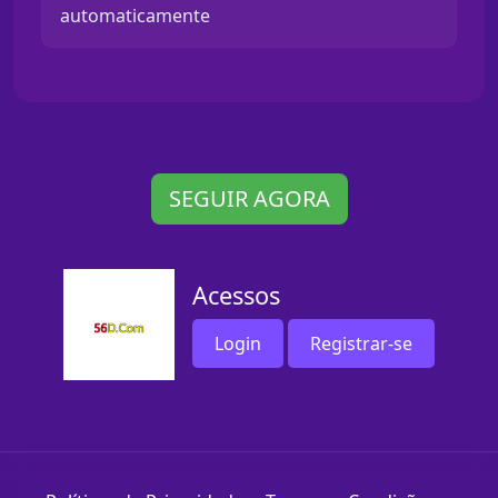
automaticamente
SEGUIR AGORA
Acessos
Login
Registrar-se