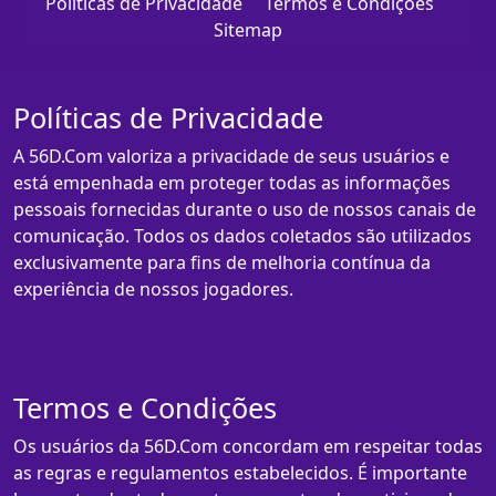
Políticas de Privacidade
Termos e Condições
Sitemap
Políticas de Privacidade
A 56D.Com valoriza a privacidade de seus usuários e
está empenhada em proteger todas as informações
pessoais fornecidas durante o uso de nossos canais de
comunicação. Todos os dados coletados são utilizados
exclusivamente para fins de melhoria contínua da
experiência de nossos jogadores.
Termos e Condições
Os usuários da 56D.Com concordam em respeitar todas
as regras e regulamentos estabelecidos. É importante