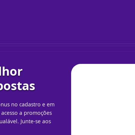
lhor
postas
ônus no cadastro e em
m acesso a promoções
ualável. Junte-se aos