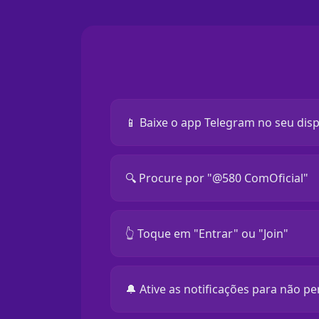
📱 Baixe o app Telegram no seu disp
🔍 Procure por "@580 ComOficial"
👆 Toque em "Entrar" ou "Join"
🔔 Ative as notificações para não p