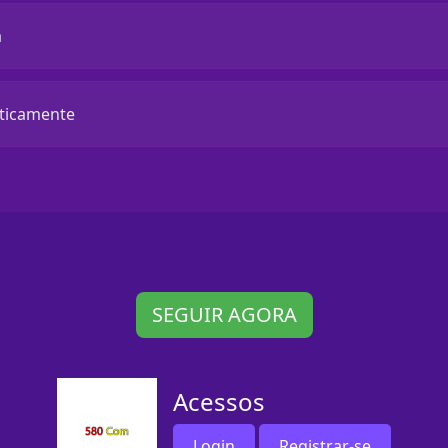
a
aticamente
SEGUIR AGORA
Acessos
Login
Registrar-se