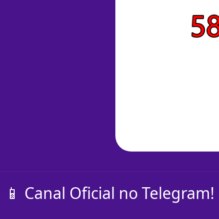
📱 Canal Oficial no Telegram!