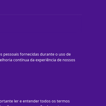
s pessoais fornecidas durante o uso de
elhoria contínua da experiência de nossos
rtante ler e entender todos os termos