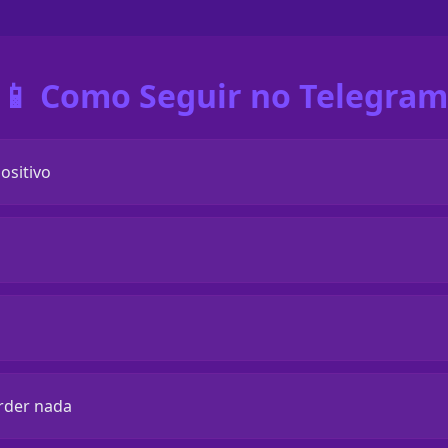
📱 Como Seguir no Telegram
ositivo
erder nada