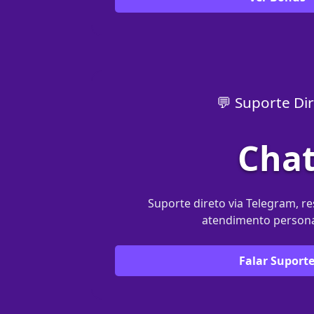
💬 Suporte Di
Cha
Suporte direto via Telegram, r
atendimento persona
Falar Suport