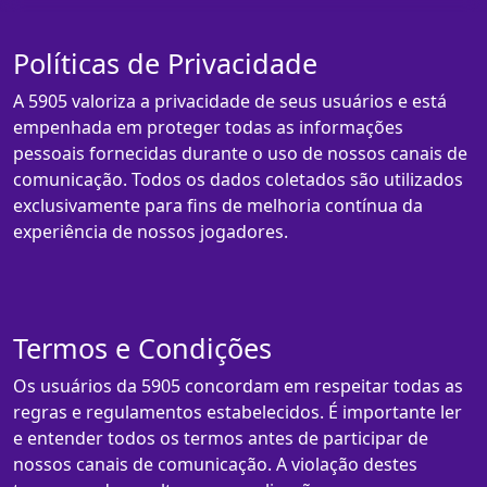
Políticas de Privacidade
A 5905 valoriza a privacidade de seus usuários e está
empenhada em proteger todas as informações
pessoais fornecidas durante o uso de nossos canais de
comunicação. Todos os dados coletados são utilizados
exclusivamente para fins de melhoria contínua da
experiência de nossos jogadores.
Termos e Condições
Os usuários da 5905 concordam em respeitar todas as
regras e regulamentos estabelecidos. É importante ler
e entender todos os termos antes de participar de
nossos canais de comunicação. A violação destes