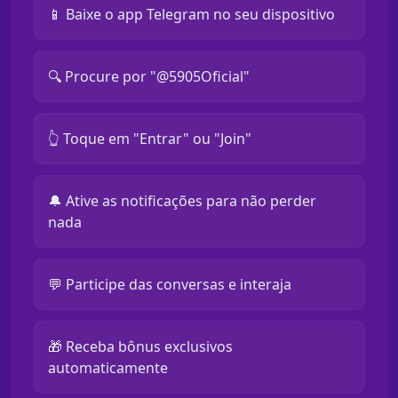
📱 Baixe o app Telegram no seu dispositivo
🔍 Procure por "@5905Oficial"
👆 Toque em "Entrar" ou "Join"
🔔 Ative as notificações para não perder
nada
💬 Participe das conversas e interaja
🎁 Receba bônus exclusivos
automaticamente