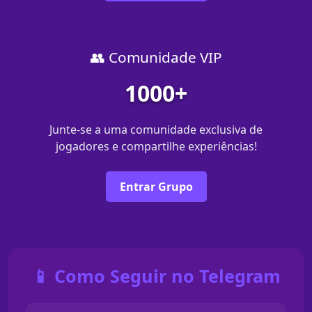
👥 Comunidade VIP
1000+
Junte-se a uma comunidade exclusiva de
jogadores e compartilhe experiências!
Entrar Grupo
📱 Como Seguir no Telegram