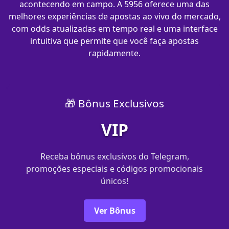
acontecendo em campo. A 5956 oferece uma das
melhores experiências de apostas ao vivo do mercado,
com odds atualizadas em tempo real e uma interface
intuitiva que permite que você faça apostas
rapidamente.
🎁 Bônus Exclusivos
VIP
Receba bônus exclusivos do Telegram,
promoções especiais e códigos promocionais
únicos!
Ver Bônus