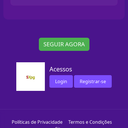
SEGUIR AGORA
Acessos
Login
Registrar-se
Políticas de Privacidade
Termos e Condições