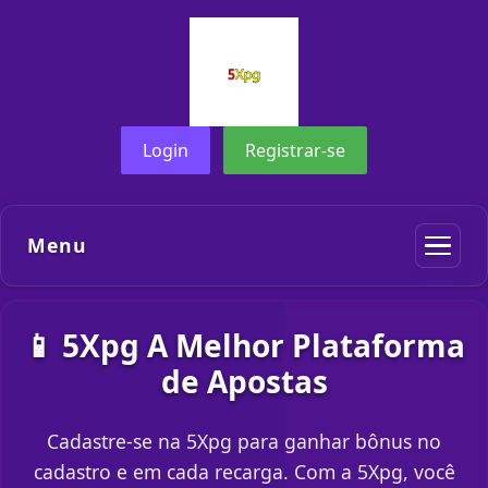
Login
Registrar-se
Menu
📱 5Xpg A Melhor Plataforma
de Apostas
Cadastre-se na 5Xpg para ganhar bônus no
cadastro e em cada recarga. Com a 5Xpg, você