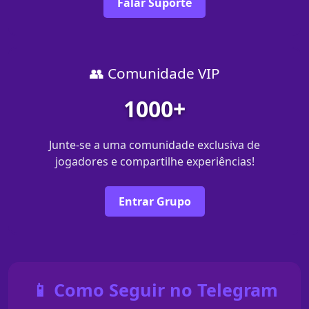
Falar Suporte
👥 Comunidade VIP
1000+
Junte-se a uma comunidade exclusiva de
jogadores e compartilhe experiências!
Entrar Grupo
📱 Como Seguir no Telegram