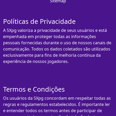
Sitemap
Políticas de Privacidade
A 5Xpg valoriza a privacidade de seus usuários e está
empenhada em proteger todas as informações
pessoais fornecidas durante o uso de nossos canais de
comunicação. Todos os dados coletados são utilizados
exclusivamente para fins de melhoria contínua da
experiência de nossos jogadores.
Termos e Condições
Os usuários da 5Xpg concordam em respeitar todas as
regras e regulamentos estabelecidos. É importante ler
e entender todos os termos antes de participar de