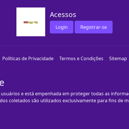
Acessos
Login
Registrar-se
Políticas de Privacidade
Termos e Condições
Sitemap
de
us usuários e está empenhada em proteger todas as informa
os coletados são utilizados exclusivamente para fins de m