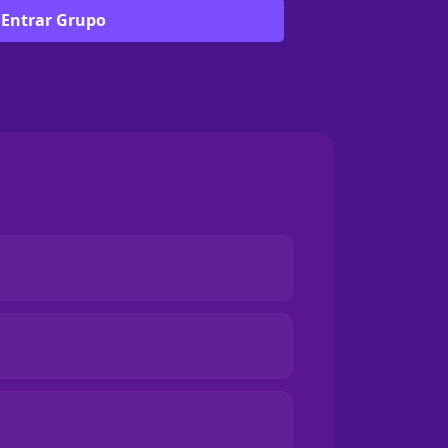
Entrar Grupo