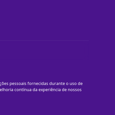
ções pessoais fornecidas durante o uso de
elhoria contínua da experiência de nossos