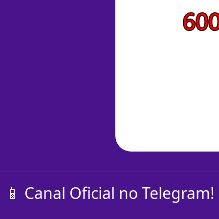
📱 Canal Oficial no Telegram!