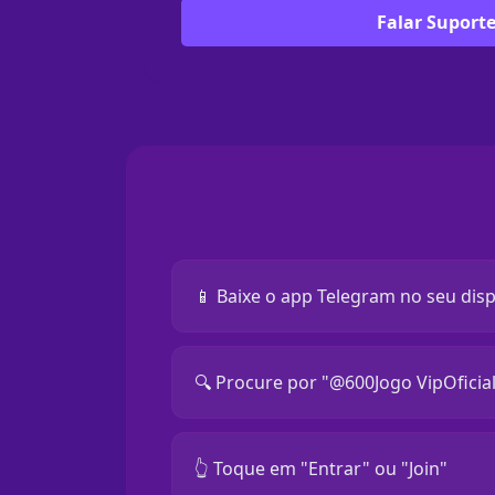
Falar Suport
📱 Baixe o app Telegram no seu disp
🔍 Procure por "@600Jogo VipOficia
👆 Toque em "Entrar" ou "Join"