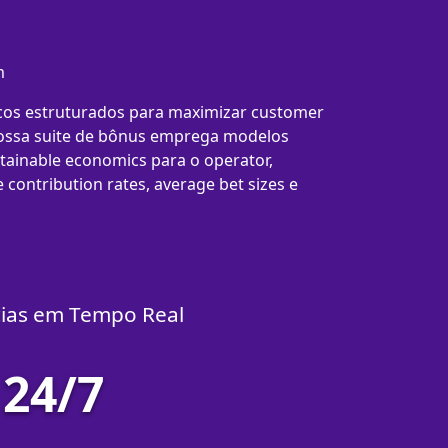
m
icos estruturados para maximizar customer
k. Nossa suite de bônus emprega modelos
ainable economics para o operator,
ontribution rates, average bet sizes e
cias em Tempo Real
24/7