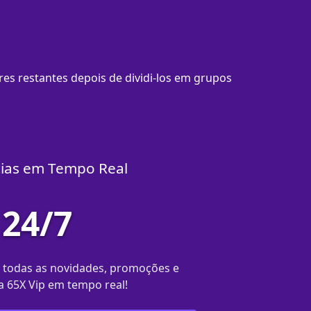
es restantes depois de dividi-los em grupos
cias em Tempo Real
24/7
e todas as novidades, promoções e
a 65X Vip em tempo real!