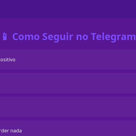
📱 Como Seguir no Telegram
ositivo
erder nada