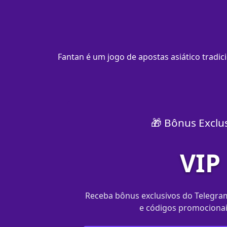
Fantan é um jogo de apostas asiático tradi
🎁 Bônus Exclu
VIP
Receba bônus exclusivos do Telegra
e códigos promocionai