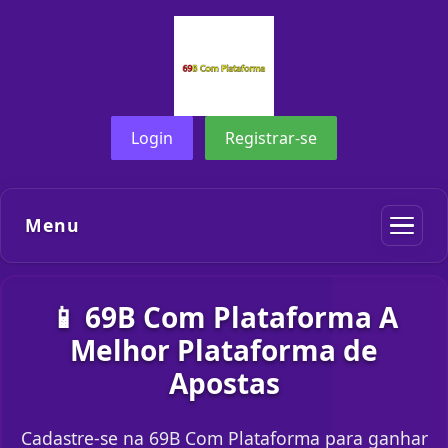
Login
Registrar-se
Menu
📱 69B Com Plataforma A
Melhor Plataforma de
Apostas
Cadastre-se na 69B Com Plataforma para ganhar