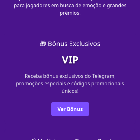
para jogadores em busca de emoção e grandes
prêmios.
🎁 Bônus Exclusivos
VIP
Receba bônus exclusivos do Telegram,
promoções especiais e códigos promocionais
únicos!
Ver Bônus