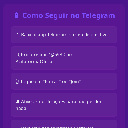
📱 Como Seguir no Telegram
📱 Baixe o app Telegram no seu dispositivo
🔍 Procure por "@69B Com
PlataformaOficial"
👆 Toque em "Entrar" ou "Join"
🔔 Ative as notificações para não perder
nada