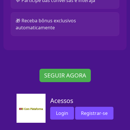
💬 Participe das conversas e interaja
🎁 Receba bônus exclusivos
automaticamente
SEGUIR AGORA
Acessos
Login
Registrar-se