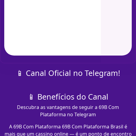
📱 Canal Oficial no Telegram!
📱 Benefícios do Canal
Descubra as vantagens de seguir a 69B Com
Plataforma no Telegram
A 69B Com Plataforma 69B Com Plataforma Brasil é
mais que um cassino online — é um ponto de encontro