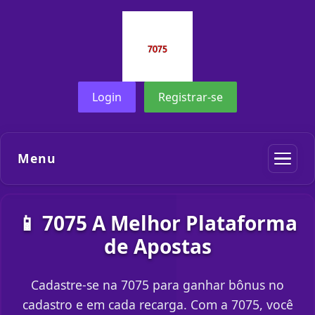
Login
Registrar-se
Menu
📱 7075 A Melhor Plataforma
de Apostas
Cadastre-se na 7075 para ganhar bônus no
cadastro e em cada recarga. Com a 7075, você