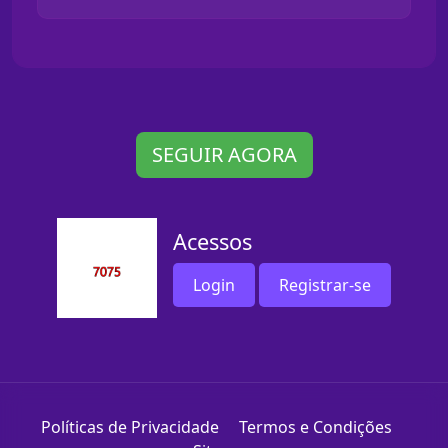
SEGUIR AGORA
Acessos
Login
Registrar-se
Políticas de Privacidade
Termos e Condições