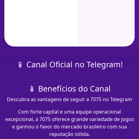
📱 Canal Oficial no Telegram!
📱 Benefícios do Canal
Descubra as vantagens de seguir a 7075 no Telegram
Com forte capital e uma equipe operacional
excepcional, a 7075 oferece grande variedade de jogos
e ganhou o favor do mercado brasileiro com sua
reputação sólida.