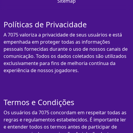
Sitemap
Políticas de Privacidade
A 7075 valoriza a privacidade de seus usuários e está
empenhada em proteger todas as informações
pessoais fornecidas durante o uso de nossos canais de
comunicação. Todos os dados coletados são utilizados
exclusivamente para fins de melhoria contínua da
experiência de nossos jogadores.
Termos e Condições
Os usuários da 7075 concordam em respeitar todas as
regras e regulamentos estabelecidos. É importante ler
e entender todos os termos antes de participar de