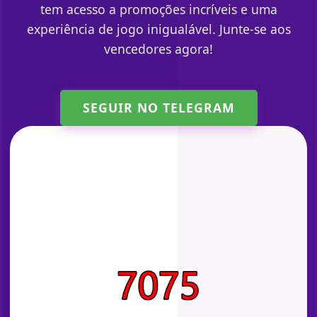
tem acesso a promoções incríveis e uma
experiência de jogo inigualável. Junte-se aos
vencedores agora!
SEGUIR NO TELEGRAM