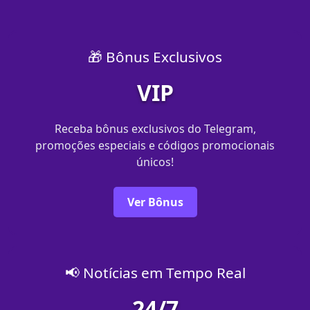
🎁 Bônus Exclusivos
VIP
Receba bônus exclusivos do Telegram,
promoções especiais e códigos promocionais
únicos!
Ver Bônus
📢 Notícias em Tempo Real
24/7