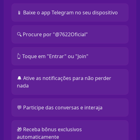
📱 Baixe o app Telegram no seu dispositivo
🔍 Procure por "@7622Oficial"
👆 Toque em "Entrar" ou "Join"
🔔 Ative as notificações para não perder
nada
💬 Participe das conversas e interaja
🎁 Receba bônus exclusivos
automaticamente