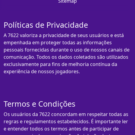
Sitemap
Políticas de Privacidade
A 7622 valoriza a privacidade de seus usuários e está
empenhada em proteger todas as informações
pessoais fornecidas durante o uso de nossos canais de
comunicação. Todos os dados coletados são utilizados
exclusivamente para fins de melhoria contínua da
experiência de nossos jogadores.
Termos e Condições
Os usuários da 7622 concordam em respeitar todas as
regras e regulamentos estabelecidos. É importante ler
e entender todos os termos antes de participar de