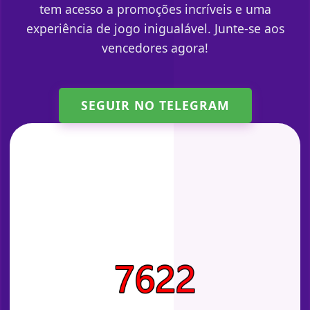
tem acesso a promoções incríveis e uma
experiência de jogo inigualável. Junte-se aos
vencedores agora!
SEGUIR NO TELEGRAM