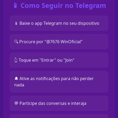
📱 Como Seguir no Telegram
📱 Baixe o app Telegram no seu dispositivo
🔍 Procure por "@7676 WinOficial"
👆 Toque em "Entrar" ou "Join"
🔔 Ative as notificações para não perder
nada
💬 Participe das conversas e interaja