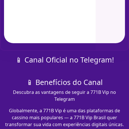
📱 Canal Oficial no Telegram!
📱 Benefícios do Canal
Descubra as vantagens de seguir a 771B Vip no
Telegram
Globalmente, a 771B Vip é uma das plataformas de
cassino mais populares — a 771B Vip Brasil quer
transformar sua vida com experiências digitais únicas.