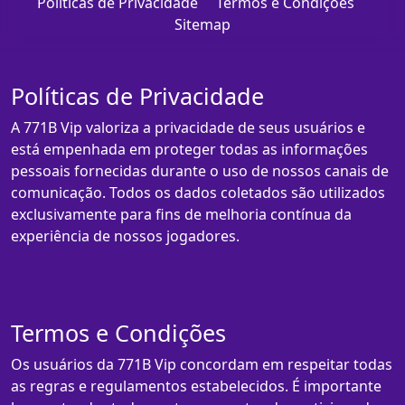
Políticas de Privacidade
Termos e Condições
Sitemap
Políticas de Privacidade
A 771B Vip valoriza a privacidade de seus usuários e
está empenhada em proteger todas as informações
pessoais fornecidas durante o uso de nossos canais de
comunicação. Todos os dados coletados são utilizados
exclusivamente para fins de melhoria contínua da
experiência de nossos jogadores.
Termos e Condições
Os usuários da 771B Vip concordam em respeitar todas
as regras e regulamentos estabelecidos. É importante