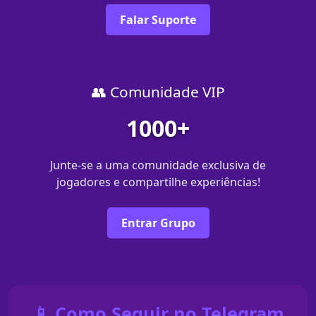
Falar Suporte
👥 Comunidade VIP
1000+
Junte-se a uma comunidade exclusiva de
jogadores e compartilhe experiências!
Entrar Grupo
📱 Como Seguir no Telegram