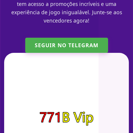
tem acesso a promoções incríveis e uma
experiência de jogo inigualável. Junte-se aos
vencedores agora!
SEGUIR NO TELEGRAM