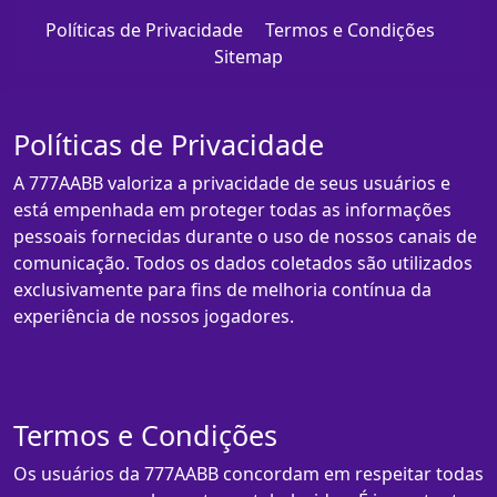
Políticas de Privacidade
Termos e Condições
Sitemap
Políticas de Privacidade
A 777AABB valoriza a privacidade de seus usuários e
está empenhada em proteger todas as informações
pessoais fornecidas durante o uso de nossos canais de
comunicação. Todos os dados coletados são utilizados
exclusivamente para fins de melhoria contínua da
experiência de nossos jogadores.
Termos e Condições
Os usuários da 777AABB concordam em respeitar todas