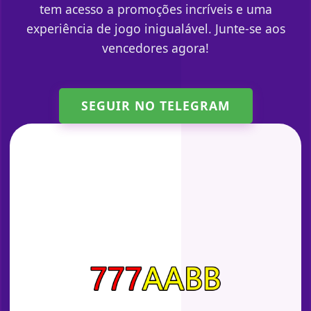
tem acesso a promoções incríveis e uma
experiência de jogo inigualável. Junte-se aos
vencedores agora!
SEGUIR NO TELEGRAM