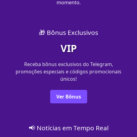
momento.
🎁 Bônus Exclusivos
VIP
Receba bônus exclusivos do Telegram,
promoções especiais e códigos promocionais
únicos!
Ver Bônus
📢 Notícias em Tempo Real