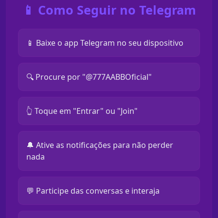
📱 Como Seguir no Telegram
📱 Baixe o app Telegram no seu dispositivo
🔍 Procure por "@777AABBOficial"
👆 Toque em "Entrar" ou "Join"
🔔 Ative as notificações para não perder
nada
💬 Participe das conversas e interaja