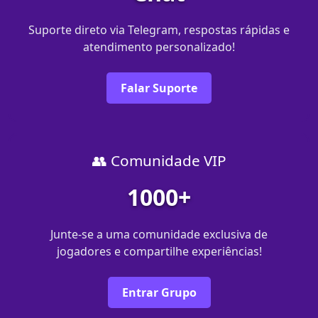
Suporte direto via Telegram, respostas rápidas e
atendimento personalizado!
Falar Suporte
👥 Comunidade VIP
1000+
Junte-se a uma comunidade exclusiva de
jogadores e compartilhe experiências!
Entrar Grupo