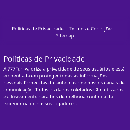
Políticas de Privacidade
Termos e Condições
Sitemap
Políticas de Privacidade
A 777Fun valoriza a privacidade de seus usuários e está
empenhada em proteger todas as informações
pessoais fornecidas durante o uso de nossos canais de
comunicação. Todos os dados coletados são utilizados
exclusivamente para fins de melhoria contínua da
experiência de nossos jogadores.