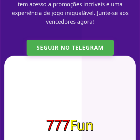
tem acesso a promoções incríveis e uma
experiência de jogo inigualável. Junte-se aos
vencedores agora!
SEGUIR NO TELEGRAM