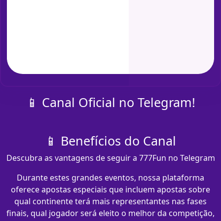
📱 Canal Oficial no Telegram!
📱 Benefícios do Canal
Descubra as vantagens de seguir a 777Fun no Telegram
Durante estes grandes eventos, nossa plataforma
oferece apostas especiais que incluem apostas sobre
qual continente terá mais representantes nas fases
finais, qual jogador será eleito o melhor da competição,