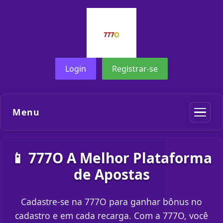
Login
Registrar-se
Menu
📱 777O A Melhor Plataforma
de Apostas
Cadastre-se na 777O para ganhar bônus no
cadastro e em cada recarga. Com a 777O, você