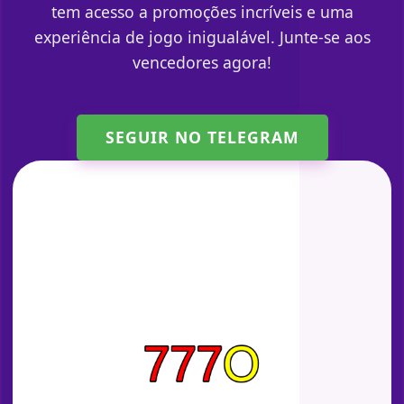
tem acesso a promoções incríveis e uma
experiência de jogo inigualável. Junte-se aos
vencedores agora!
SEGUIR NO TELEGRAM