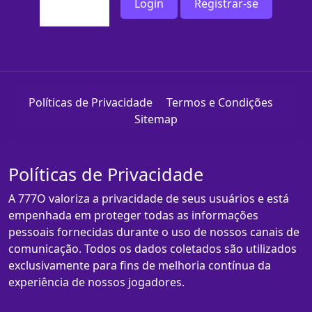
Login
Registrar-se
Políticas de Privacidade
Termos e Condições
Sitemap
Políticas de Privacidade
A 777O valoriza a privacidade de seus usuários e está
empenhada em proteger todas as informações
pessoais fornecidas durante o uso de nossos canais de
comunicação. Todos os dados coletados são utilizados
exclusivamente para fins de melhoria contínua da
experiência de nossos jogadores.