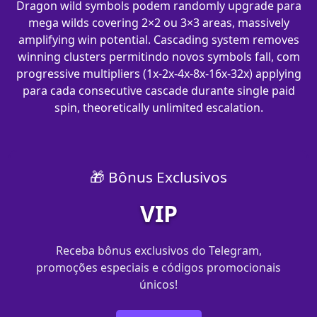
Dragon wild symbols podem randomly upgrade para
mega wilds covering 2×2 ou 3×3 areas, massively
amplifying win potential. Cascading system removes
winning clusters permitindo novos symbols fall, com
progressive multipliers (1x-2x-4x-8x-16x-32x) applying
para cada consecutive cascade durante single paid
spin, theoretically unlimited escalation.
🎁 Bônus Exclusivos
VIP
Receba bônus exclusivos do Telegram,
promoções especiais e códigos promocionais
únicos!