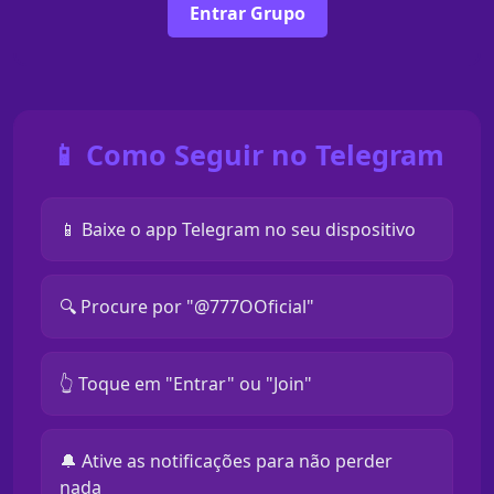
Entrar Grupo
📱 Como Seguir no Telegram
📱 Baixe o app Telegram no seu dispositivo
🔍 Procure por "@777OOficial"
👆 Toque em "Entrar" ou "Join"
🔔 Ative as notificações para não perder
nada