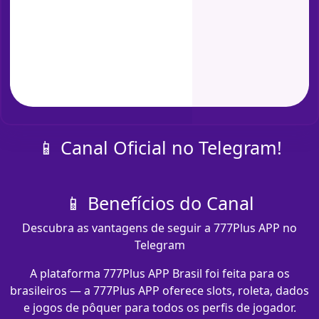
📱 Canal Oficial no Telegram!
📱 Benefícios do Canal
Descubra as vantagens de seguir a 777Plus APP no
Telegram
A plataforma 777Plus APP Brasil foi feita para os
brasileiros — a 777Plus APP oferece slots, roleta, dados
e jogos de pôquer para todos os perfis de jogador.