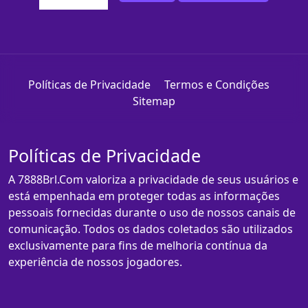
Políticas de Privacidade
Termos e Condições
Sitemap
Políticas de Privacidade
A 7888Brl.Com valoriza a privacidade de seus usuários e
está empenhada em proteger todas as informações
pessoais fornecidas durante o uso de nossos canais de
comunicação. Todos os dados coletados são utilizados
exclusivamente para fins de melhoria contínua da
experiência de nossos jogadores.