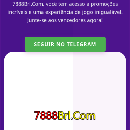
7888Brl.Com, você tem acesso a promoções
incríveis e uma experiência de jogo inigualável.
Junte-se aos vencedores agora!
SEGUIR NO TELEGRAM