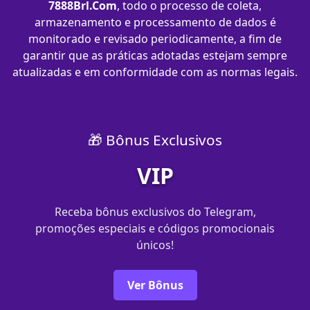
7888Brl.Com
, todo o processo de coleta,
armazenamento e processamento de dados é
monitorado e revisado periodicamente, a fim de
garantir que as práticas adotadas estejam sempre
atualizadas e em conformidade com as normas legais.
🎁 Bônus Exclusivos
VIP
Receba bônus exclusivos do Telegram,
promoções especiais e códigos promocionais
únicos!
Ver Bônus