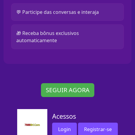
💬 Participe das conversas e interaja
🎁 Receba bônus exclusivos
automaticamente
SEGUIR AGORA
Acessos
Login
Registrar-se