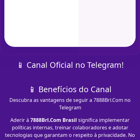
📱 Canal Oficial no Telegram!
📱 Benefícios do Canal
Descubra as vantagens de seguir a 7888Brl.Com no
Telegram
Aderir à
7888Brl.Com Brasil
significa implementar
políticas internas, treinar colaboradores e adotar
tecnologias que garantam o respeito à privacidade. No