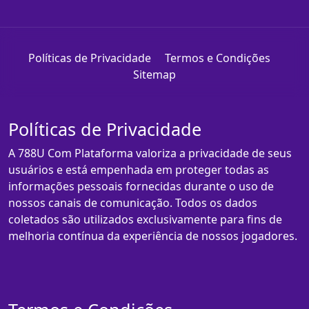
Políticas de Privacidade
Termos e Condições
Sitemap
Políticas de Privacidade
A 788U Com Plataforma valoriza a privacidade de seus
usuários e está empenhada em proteger todas as
informações pessoais fornecidas durante o uso de
nossos canais de comunicação. Todos os dados
coletados são utilizados exclusivamente para fins de
melhoria contínua da experiência de nossos jogadores.