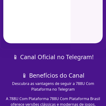
📱 Canal Oficial no Telegram!
📱 Benefícios do Canal
Descubra as vantagens de seguir a 788U Com
Plataforma no Telegram
A 788U Com Plataforma 788U Com Plataforma Brasil
oferece versões clássicas e modernas de jogos,