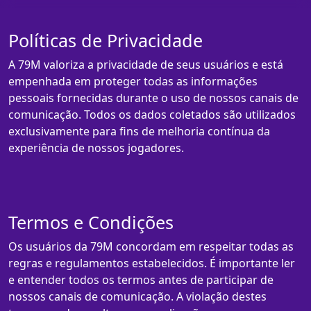
Políticas de Privacidade
A 79M valoriza a privacidade de seus usuários e está
empenhada em proteger todas as informações
pessoais fornecidas durante o uso de nossos canais de
comunicação. Todos os dados coletados são utilizados
exclusivamente para fins de melhoria contínua da
experiência de nossos jogadores.
Termos e Condições
Os usuários da 79M concordam em respeitar todas as
regras e regulamentos estabelecidos. É importante ler
e entender todos os termos antes de participar de
nossos canais de comunicação. A violação destes