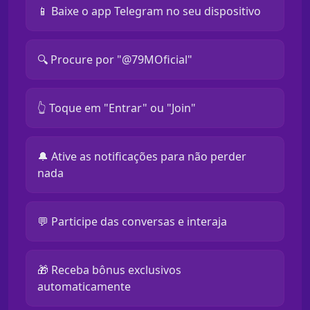
📱 Baixe o app Telegram no seu dispositivo
🔍 Procure por "@79MOficial"
👆 Toque em "Entrar" ou "Join"
🔔 Ative as notificações para não perder
nada
💬 Participe das conversas e interaja
🎁 Receba bônus exclusivos
automaticamente