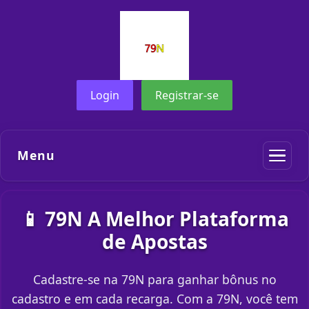
Login
Registrar-se
Menu
📱 79N A Melhor Plataforma
de Apostas
Cadastre-se na 79N para ganhar bônus no
cadastro e em cada recarga. Com a 79N, você tem