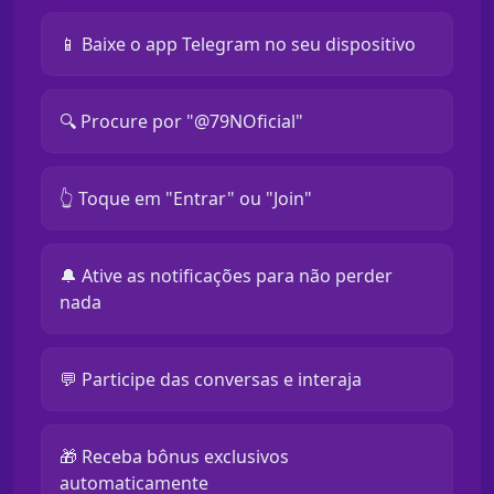
📱 Baixe o app Telegram no seu dispositivo
🔍 Procure por "@79NOficial"
👆 Toque em "Entrar" ou "Join"
🔔 Ative as notificações para não perder
nada
💬 Participe das conversas e interaja
🎁 Receba bônus exclusivos
automaticamente