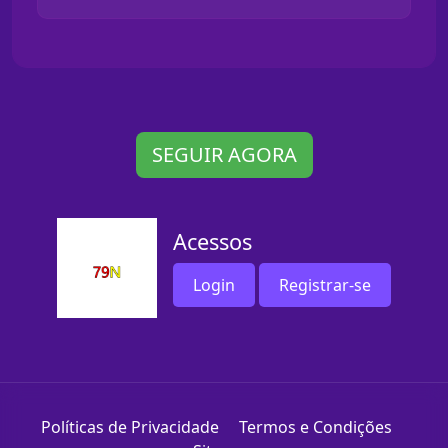
SEGUIR AGORA
Acessos
Login
Registrar-se
Políticas de Privacidade
Termos e Condições