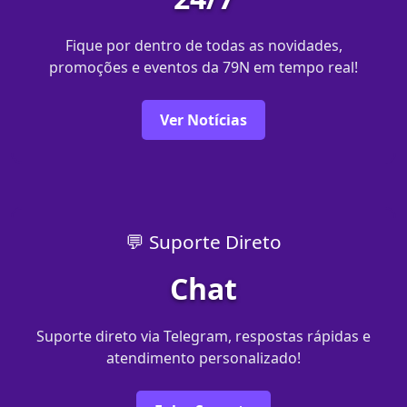
Fique por dentro de todas as novidades,
promoções e eventos da 79N em tempo real!
Ver Notícias
💬 Suporte Direto
Chat
Suporte direto via Telegram, respostas rápidas e
atendimento personalizado!