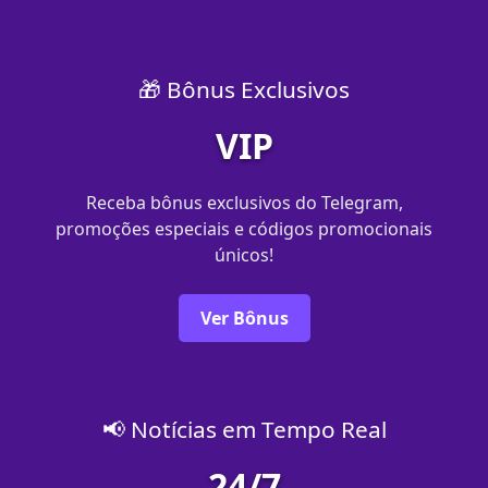
🎁 Bônus Exclusivos
VIP
Receba bônus exclusivos do Telegram,
promoções especiais e códigos promocionais
únicos!
Ver Bônus
📢 Notícias em Tempo Real
24/7