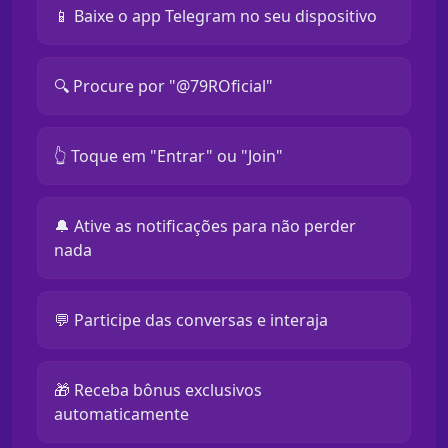
📱 Baixe o app Telegram no seu dispositivo
🔍 Procure por "@79ROficial"
👆 Toque em "Entrar" ou "Join"
🔔 Ative as notificações para não perder
nada
💬 Participe das conversas e interaja
🎁 Receba bônus exclusivos
automaticamente