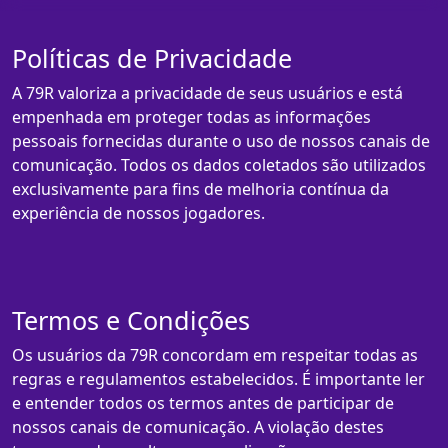
Políticas de Privacidade
A 79R valoriza a privacidade de seus usuários e está
empenhada em proteger todas as informações
pessoais fornecidas durante o uso de nossos canais de
comunicação. Todos os dados coletados são utilizados
exclusivamente para fins de melhoria contínua da
experiência de nossos jogadores.
Termos e Condições
Os usuários da 79R concordam em respeitar todas as
regras e regulamentos estabelecidos. É importante ler
e entender todos os termos antes de participar de
nossos canais de comunicação. A violação destes