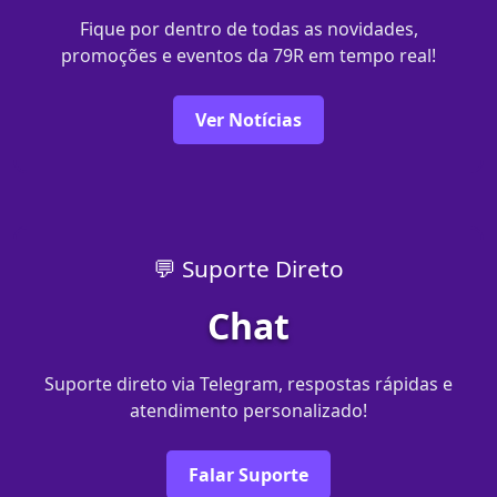
Fique por dentro de todas as novidades,
promoções e eventos da 79R em tempo real!
Ver Notícias
💬 Suporte Direto
Chat
Suporte direto via Telegram, respostas rápidas e
atendimento personalizado!
Falar Suporte