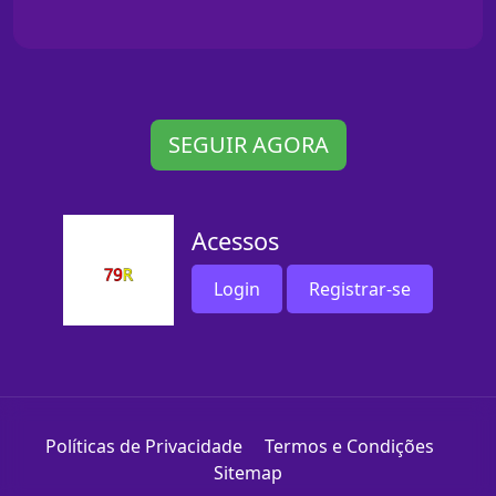
SEGUIR AGORA
Acessos
Login
Registrar-se
Políticas de Privacidade
Termos e Condições
Sitemap