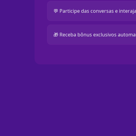
💬 Participe das conversas e interaj
🎁 Receba bônus exclusivos autom