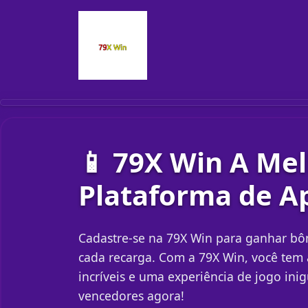
📱 79X Win A Me
Plataforma de A
Cadastre-se na 79X Win para ganhar bô
cada recarga. Com a 79X Win, você tem
incríveis e uma experiência de jogo inig
vencedores agora!