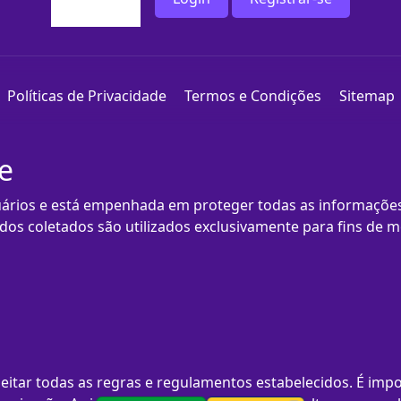
Políticas de Privacidade
Termos e Condições
Sitemap
de
suários e está empenhada em proteger todas as informaçõe
os coletados são utilizados exclusivamente para fins de m
tar todas as regras e regulamentos estabelecidos. É impo