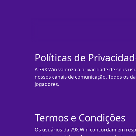
Políticas de Privacida
A 79X Win valoriza a privacidade de seus u
nossos canais de comunicação. Todos os dad
jogadores.
Termos e Condições
Os usuários da 79X Win concordam em respei