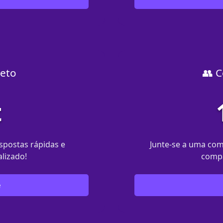
reto
👥 
t
espostas rápidas e
Junte-se a uma com
lizado!
compa
e