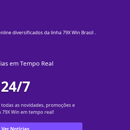
line diversificados da linha 79X Win Brasil .
cias em Tempo Real
24/7
e todas as novidades, promoções e
a 79X Win em tempo real!
Ver Notícias