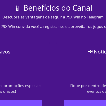
📱 Benefícios do Canal
Descubra as vantagens de seguir a 79X Win no Telegram
9X Win convida você a registrar-se e aproveitar os jogos on
sivos
📢 Notí
m, promoções especiais
Fique por dentro d
s únicos!
eventos d