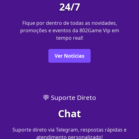
24/7
Fique por dentro de todas as novidades,
promoções e eventos da 802Game Vip em
tempo real!
Ver Notícias
💬 Suporte Direto
Chat
Suporte direto via Telegram, respostas rápidas e
atendimento personalizado!