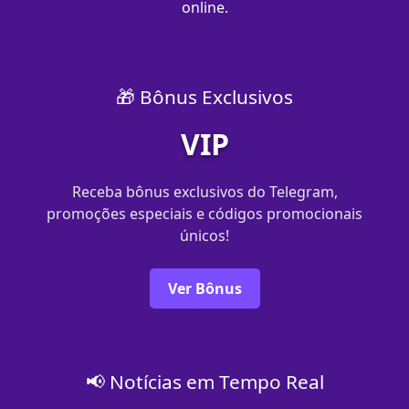
online.
🎁 Bônus Exclusivos
VIP
Receba bônus exclusivos do Telegram,
promoções especiais e códigos promocionais
únicos!
Ver Bônus
📢 Notícias em Tempo Real