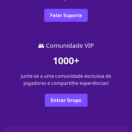
Falar Suporte
👥 Comunidade VIP
1000+
Junte-se a uma comunidade exclusiva de
jogadores e compartilhe experiências!
Entrar Grupo