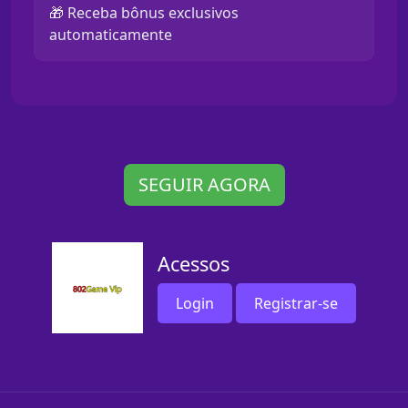
🎁 Receba bônus exclusivos
automaticamente
SEGUIR AGORA
Acessos
Login
Registrar-se