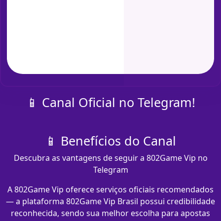
📱 Canal Oficial no Telegram!
📱 Benefícios do Canal
Descubra as vantagens de seguir a 802Game Vip no
Telegram
A 802Game Vip oferece serviços oficiais recomendados
— a plataforma 802Game Vip Brasil possui credibilidade
reconhecida, sendo sua melhor escolha para apostas