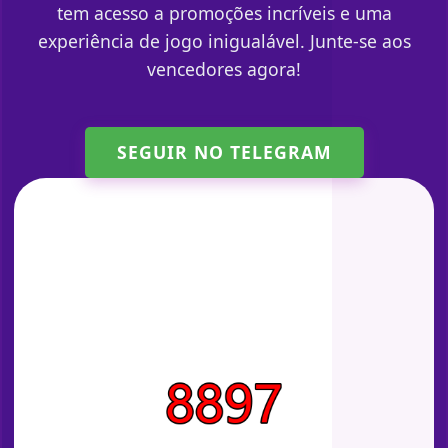
tem acesso a promoções incríveis e uma
experiência de jogo inigualável. Junte-se aos
vencedores agora!
SEGUIR NO TELEGRAM