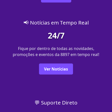
📢 Notícias em Tempo Real
24/7
Fique por dentro de todas as novidades,
promoções e eventos da 8897 em tempo real!
Ver Notícias
💬 Suporte Direto