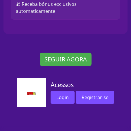
🎁 Receba bônus exclusivos
automaticamente
SEGUIR AGORA
Acessos
Login
Registrar-se