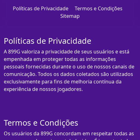
Políticas de Privacidade
Termos e Condições
Sitemap
Políticas de Privacidade
A 899G valoriza a privacidade de seus usuários e está
empenhada em proteger todas as informações
pessoais fornecidas durante o uso de nossos canais de
comunicação. Todos os dados coletados são utilizados
exclusivamente para fins de melhoria contínua da
experiência de nossos jogadores.
Termos e Condições
Os usuários da 899G concordam em respeitar todas as